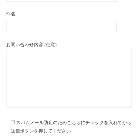
ム
件名
2022
年
6
お問い合わせ内容 (任意)
月
15
日
by
admin
スパムメール防止のためこちらにチェックを入れてから
送信ボタンを押してください