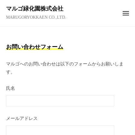
コ
ュ
マルゴ緑化園株式会社
ー
ン
メ
MARUGORYOKKAEN CO.,LTD.
テ
ニ
ュ
ン
ー
ツ
へ
お
お問い合わせフォーム
ス
問
キ
マルゴへのお問い合わせは以下のフォームからお願いしま
い
ッ
す。
プ
合
氏名
わ
せ
フ
メールアドレス
ォ
ー