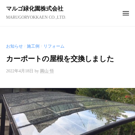
コ
ュ
マルゴ緑化園株式会社
ー
ン
メ
MARUGORYOKKAEN CO.,LTD.
テ
ニ
ュ
ン
ー
ツ
へ
お知らせ
施工例
リフォーム
/
/
ス
カーポートの屋根を交換しました
キ
ッ
2022年4月18日
by
圓山 悟
プ