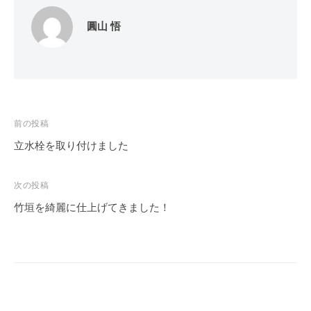
圓山 悟
投
前の投稿
稿
立水栓を取り付けました
ナ
ビ
次の投稿
ゲ
竹垣を綺麗に仕上げてきました！
ー
シ
ョ
ン