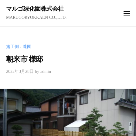
コ
ュ
マルゴ緑化園株式会社
ー
ン
メ
MARUGORYOKKAEN CO.,LTD.
テ
ニ
ュ
ン
ー
ツ
へ
施工例
造園
/
ス
朝来市 様邸
キ
ッ
2022年3月28日
by
admin
プ