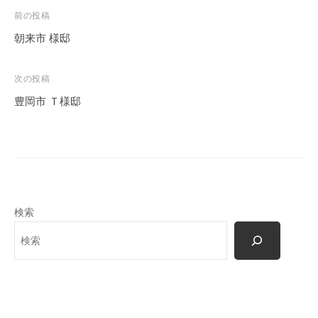
投
前の投稿
稿
朝来市 様邸
ナ
ビ
次の投稿
ゲ
豊岡市 Ｔ様邸
ー
シ
ョ
ン
検索