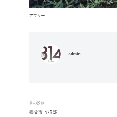
アフター
admin
投
前の投稿
稿
養父市 Ｎ様邸