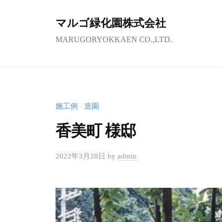
コ
ン
マルゴ緑化園株式会社
テ
MARUGORYOKKAEN CO.,LTD.
ン
ツ
へ
ス
施工例
造園
/
キ
ッ
香美町 様邸
プ
2022年3月28日
by
admin