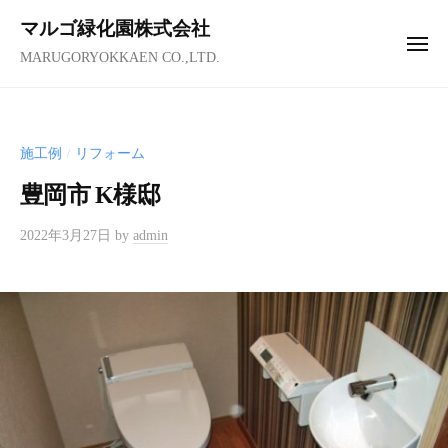
コ
ュ
マルゴ緑化園株式会社
ー
ン
メ
MARUGORYOKKAEN CO.,LTD.
テ
ニ
ュ
ン
ー
ツ
へ
施工例
リフォーム
/
ス
豊岡市 K様邸
キ
ッ
2022年3月27日
by
admin
プ