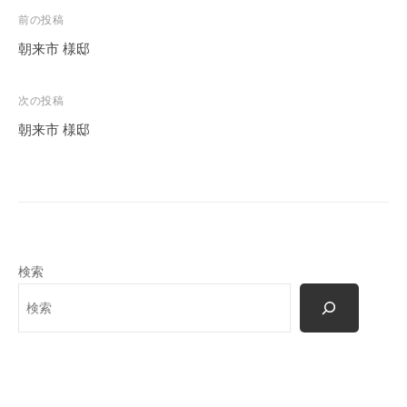
投
前の投稿
稿
朝来市 様邸
ナ
ビ
次の投稿
ゲ
朝来市 様邸
ー
シ
ョ
ン
検索