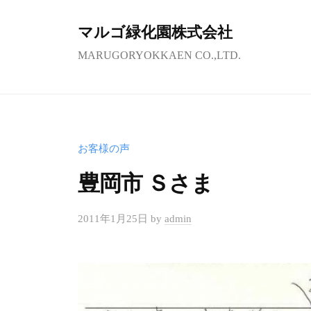
コ
ン
マルゴ緑化園株式会社
テ
MARUGORYOKKAEN CO.,LTD.
ン
ツ
へ
ス
お客様の声
キ
ッ
豊岡市 Ｓさま
プ
2011年1月25日
by
admin