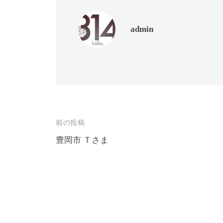
admin
投
前の投稿
稿
豊岡市 Ｔさま
ナ
ビ
ゲ
ー