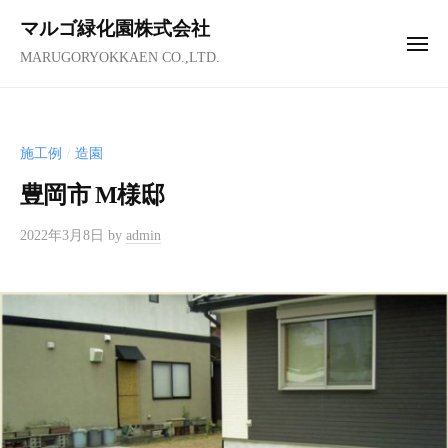
コ
ュ
マルゴ緑化園株式会社
ー
ン
メ
MARUGORYOKKAEN CO.,LTD.
テ
ニ
ュ
ン
ー
ツ
へ
施工例
造園
/
ス
豊岡市 M様邸
キ
ッ
2022年3月8日
by
admin
プ