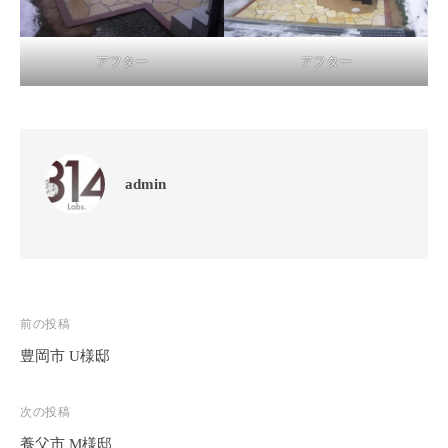
アフター
アフター
admin
投
前の投稿
稿
豊岡市 U様邸
ナ
ビ
次の投稿
ゲ
養父市 M様邸