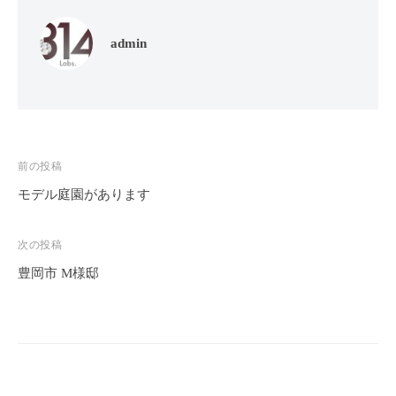
admin
投
前の投稿
稿
モデル庭園があります
ナ
ビ
次の投稿
ゲ
豊岡市 M様邸
ー
シ
ョ
ン