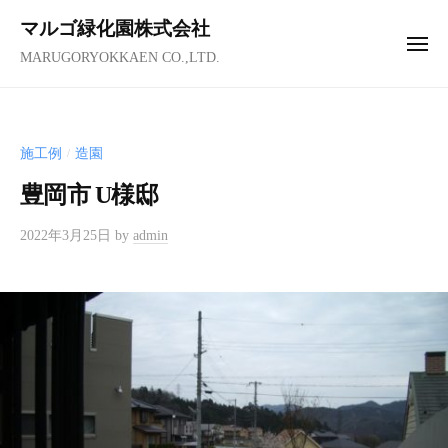
コ
ュ
マルゴ緑化園株式会社
ー
ン
メ
MARUGORYOKKAEN CO.,LTD.
テ
ニ
ュ
ン
ー
ツ
へ
施工例
造園
/
ス
豊岡市 U様邸
キ
ッ
2022年3月25日
by
admin
プ